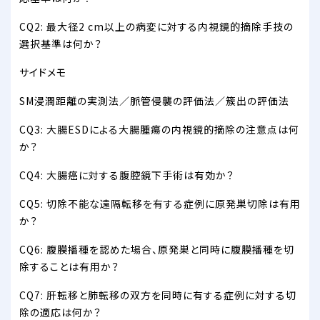
CQ2: 最大径2 cm以上の病変に対する内視鏡的摘除手技の
選択基準は何か？
サイドメモ
SM浸潤距離の実測法／脈管侵襲の評価法／簇出の評価法
CQ3: 大腸ESDによる大腸腫瘍の内視鏡的摘除の注意点は何
か？
CQ4: 大腸癌に対する腹腔鏡下手術は有効か？
CQ5: 切除不能な遠隔転移を有する症例に原発巣切除は有用
か？
CQ6: 腹膜播種を認めた場合、原発巣と同時に腹膜播種を切
除することは有用か？
CQ7: 肝転移と肺転移の双方を同時に有する症例に対する切
除の適応は何か？