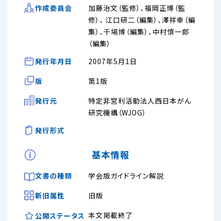
加藤治文（監修）、福岡正博（監
作成委員会
修）、 江口研二（編集）、澤祥幸（編
集）、千場博（編集）、中村慎一郎
（編集）
発行年月日
2007年5月1日
版
第1版
発行元
特定非営利活動法人西日本がん
研究機構（WJOG）
発行形式
基本情報
文書の種類
学会版ガイドライン解説
新旧属性
旧版
本文掲載終了
公開ステータス