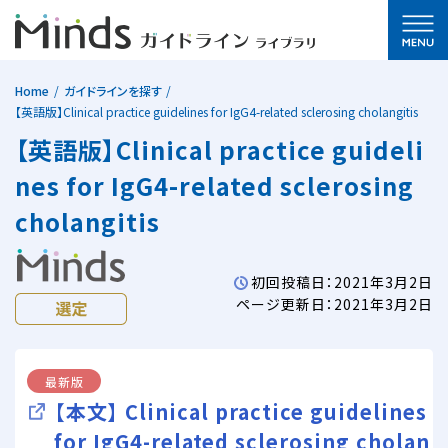
Home
ガイドラインを探す
【英語版】Clinical practice guidelines for IgG4-related sclerosing cholangitis
【英語版】Clinical practice guideli
nes for IgG4-related sclerosing
cholangitis
初回投稿日：2021年3月2日
ページ更新日：2021年3月2日
最新版
【本文】 Clinical practice guidelines
for IgG4-related sclerosing cholan