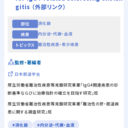
gitis （外部リンク）
消化器
部位
内分泌・代謝・血液
疾患
難治性疾患・希少疾患
トピックス
監修・著編者
日本胆道学会
厚生労働省難治性疾患等克服研究事業「IgG4関連疾患の診
断基準ならびに治療指針の確立を目指す研究」班
厚生労働省難治性疾患等克服研究事業「難治性の肝・胆道疾
患に関する調査研究」班
#消化器
#内分泌・代謝・血液