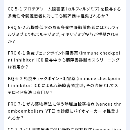
CQ 5-1 プロテアソーム阻害薬（カルフィルゾミブ）を投与する
多発性骨髄腫患者に対して心臓評価は推奨されるか？
FRQ 5-2 心機能低下のある多発性骨髄腫患者にはカルフィ
ルゾミブよりもボルテゾミブ，イキサゾミブ投与が推奨される
か？
FRQ 6-1 免疫チェックポイント阻害薬（immune checkpoi
nt inhibitor：ICI）投与中の心筋障害診断のスクリーニング
は有用か？
BQ 6-2 免疫チェックポイント阻害薬（immune checkpoin
t inhibitor：ICI）による心筋障害発症時，その治療としてス
テロイド療法は有用か？
FRQ 7-1 がん薬物療法に伴う静脈血栓塞栓症（venous thr
omboembolism：VTE）の診療にバイオマーカーは推奨さ
れるか？
CQ 7-2 がん薬物療法に伴い静脈血栓塞栓症（venous thro