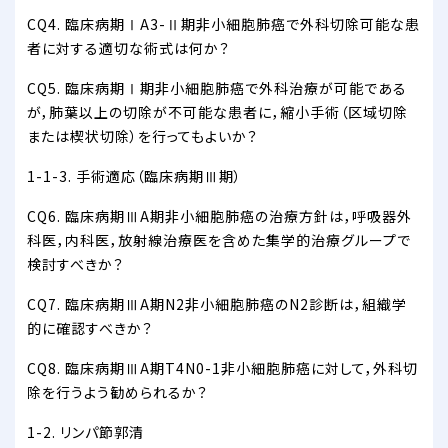
CQ4. 臨床病期ⅠA3-Ⅱ期非小細胞肺癌で外科切除可能な患
者に対する適切な術式は何か？
CQ5. 臨床病期Ⅰ期非小細胞肺癌で外科治療が可能である
が，肺葉以上の切除が不可能な患者に，縮小手術（区域切除
または楔状切除）を行ってもよいか？
1-1-3. 手術適応（臨床病期Ⅲ期）
CQ6. 臨床病期ⅢA期非小細胞肺癌の治療方針は，呼吸器外
科医，内科医，放射線治療医を含めた集学的治療グループで
検討すべきか？
CQ7. 臨床病期ⅢA期N2非小細胞肺癌のN2診断は，組織学
的に確認すべきか？
CQ8. 臨床病期ⅢA期T4N0-1非小細胞肺癌に対して，外科切
除を行うよう勧められるか？
1-2. リンパ節郭清