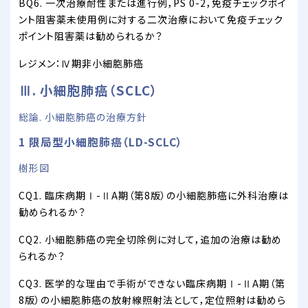
BQ6. 一次治療耐性または進行例，PS 0-2，免疫チェックポイ
ント阻害薬未使用例に対する二次治療において免疫チェック
ポイント阻害薬は勧められるか？
レジメン：Ⅳ期非小細胞肺癌
Ⅲ. 小細胞肺癌（SCLC）
総論. 小細胞肺癌の治療方針
1 限局型小細胞肺癌（LD-SCLC）
樹形図
CQ1. 臨床病期Ⅰ-ⅡA期（第8版）の小細胞肺癌に外科治療は
勧められるか？
CQ2. 小細胞肺癌の完全切除例に対して，追加の治療は勧め
られるか？
CQ3. 医学的な理由で手術ができない臨床病期Ⅰ-ⅡA期（第
8版）の小細胞肺癌の放射線照射法として，定位照射は勧めら