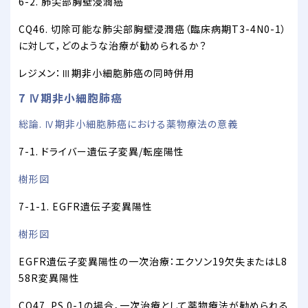
6-2. 肺尖部胸壁浸潤癌
CQ46. 切除可能な肺尖部胸壁浸潤癌（臨床病期T3-4N0-1）
に対して，どのような治療が勧められるか？
レジメン：Ⅲ期非小細胞肺癌の同時併用
7 Ⅳ期非小細胞肺癌
総論. Ⅳ期非小細胞肺癌における薬物療法の意義
7-1. ドライバー遺伝子変異/転座陽性
樹形図
7-1-1. EGFR遺伝子変異陽性
樹形図
EGFR遺伝子変異陽性の一次治療：エクソン19欠失またはL8
58R変異陽性
CQ47. PS 0-1の場合，一次治療として薬物療法が勧められる