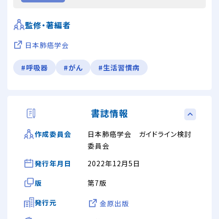
監修・著編者
日本肺癌学会
#呼吸器
#がん
#生活習慣病
書誌情報
日本肺癌学会 ガイドライン検討
作成委員会
委員会
発行年月日
2022年12月5日
版
第7版
発行元
金原出版