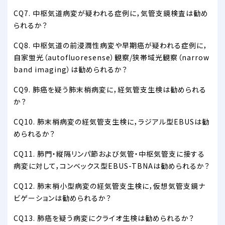
CQ7. 中枢気道病変が疑われる症例に，気管支鏡検査は勧め
られるか？
CQ8. 中枢気道の前浸潤性病変や早期癌が疑われる症例に，
自家蛍光（autofluoresense）観察/狭帯域光観察（narrow
band imaging）は勧められるか？
CQ9. 肺癌を疑う肺末梢病変に，経気管支生検は勧められる
か？
CQ10. 肺末梢病変の経気管支生検に，ラジアル型EBUSは勧
められるか？
CQ11. 肺門・縦隔リンパ節および気管・中枢気管支に接する
病変に対して，コンベックス型EBUS-TBNAは勧められるか？
CQ12. 肺末梢小型病変の経気管支生検に，仮想気管支鏡ナ
ビゲーションは勧められるか？
CQ13. 肺癌を疑う病変にクライオ生検は勧められるか？