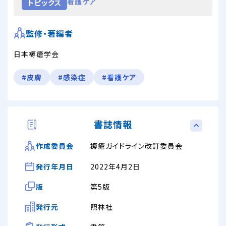
看護ケア
トピックス
監修・著編者
日本褥瘡学会
#皮膚
#感染症
#看護ケア
書誌情報
褥瘡ガイドライン改訂委員会
作成委員会
発行年月日
2022年4月2日
版
第5版
発行元
照林社