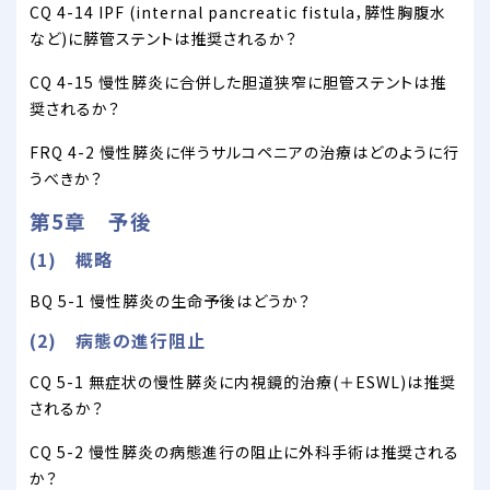
CQ 4-14 IPF (internal pancreatic fistula，膵性胸腹水
など)に膵管ステントは推奨されるか？
CQ 4-15 慢性膵炎に合併した胆道狭窄に胆管ステントは推
奨されるか？
FRQ 4-2 慢性膵炎に伴うサルコペニアの治療はどのように行
うべきか？
第5章 予後
(1) 概略
BQ 5-1 慢性膵炎の生命予後はどうか？
(2) 病態の進行阻止
CQ 5-1 無症状の慢性膵炎に内視鏡的治療(＋ESWL)は推奨
されるか？
CQ 5-2 慢性膵炎の病態進行の阻止に外科手術は推奨される
か？