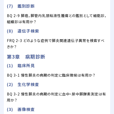
(7) 鑑別診断
BQ 2-9 膵癌，膵管内乳頭粘液性腫瘍との鑑別として細胞診，
組織診は有用か？
(8) 遺伝子検索
FRQ 2-3 どのような症例で膵炎関連遺伝子異常を検索すべ
きか？
第3章 病期診断
(1) 臨床所見
BQ 3-1 慢性膵炎の病期の判定に臨床徴候は有用か？
(2) 生化学検査
BQ 3-2 慢性膵炎の病期の判定に血中・尿中膵酵素測定は有
用か？
(3) 画像検査