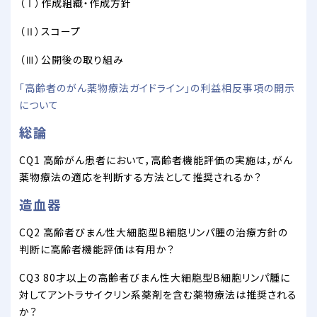
（Ⅰ）作成組織・作成方針
（Ⅱ）スコープ
（Ⅲ）公開後の取り組み
「高齢者のがん薬物療法ガイドライン」の利益相反事項の開示
について
総論
CQ1 高齢がん患者において，高齢者機能評価の実施は，がん
薬物療法の適応を判断する方法として推奨されるか？
造血器
CQ2 高齢者びまん性大細胞型B細胞リンパ腫の治療方針の
判断に高齢者機能評価は有用か？
CQ3 80才以上の高齢者びまん性大細胞型B細胞リンパ腫に
対してアントラサイクリン系薬剤を含む薬物療法は推奨される
か？