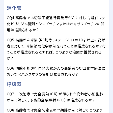
消化管
CQ4 高齢者では切除不能進行再発胃がんに対して，経口フッ
化ピリミジン製剤とシスプラチンまたはオキサリプラチンの併
用は推奨されるか？
CQ5 結腸がん術後（R0切除，ステージⅢ）の70才以上の高齢
者に対して，術後補助化学療法を行うことは推奨されるか？行
うことが推奨されるとすれば，どのような治療が推奨される
か？
CQ6 切除不能進行再発大腸がんの高齢者の初回化学療法に
おいてベバシズマブの使用は推奨されるか？
呼吸器
CQ7 一次治療で完全奏効（CR）が得られた高齢者小細胞肺
がんに対して，予防的全脳照射（PCI）は推奨されるか？
CQ8 高齢者では完全切除後の早期肺がんに対してどのよう