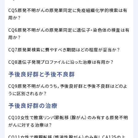
CQ5原発不明がんの原発巣同定に免疫組織化学的検索は有
用か？
CQ6原発不明がんの原発巣同定に遺伝子・染色体の検査は有
用か？
CQ7原発巣検索に費やすべき期間はどの程度が妥当か？
CQ8遺伝子発現プロファイルに沿った治療は有用か？
予後良好群と予後不良群
CQ9原発不明がんのうち，予後良好群と予後不良群はどのよ
うに区別されるか？
予後良好群の治療
CQ10女性で腋窩リンパ節転移（腺がん）のみ有する原発不明
がんに対する治療は？
CQ11女性で腹膜転移（漿液性腺がん）のみ有しCA125の上