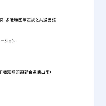
項：多職種医療連携と共通言語
テーション
、下咽頭喉頭頸部食道摘出術）