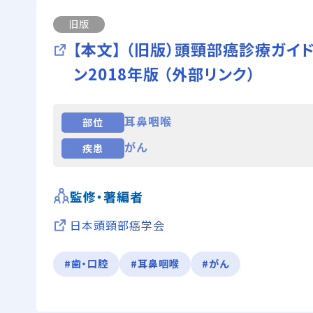
旧版
【本文】 （旧版）頭頸部癌診療ガイ
ン2018年版 （外部リンク）
耳鼻咽喉
部位
がん
疾患
監修・著編者
日本頭頸部癌学会
#歯・口腔
#耳鼻咽喉
#がん