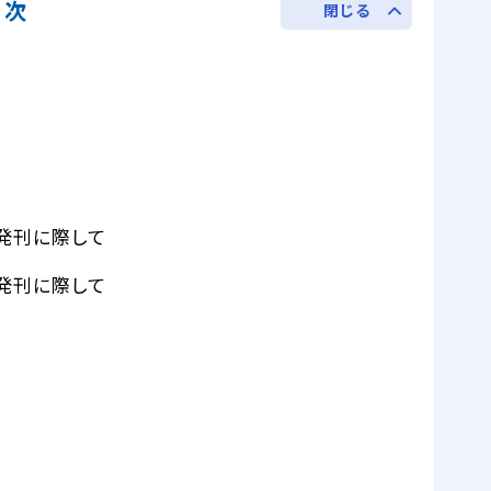
目次
閉じる
】発刊に際して
】発刊に際して