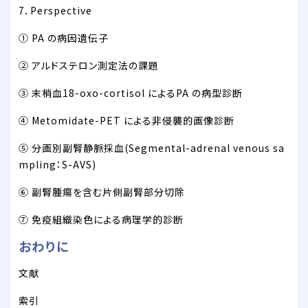
7．Perspective
① PA の病因遺伝子
② アルドステロン測定法の課題
③ 末梢血18-oxo-cortisol によるPA の病型診断
④ Metomidate-PET による非侵襲的画像診断
⑤ 分画別副腎静脈採血(Segmental-adrenal venous sa
mpling：S-AVS)
⑥ 副腎腫瘍を含む片側副腎部分切除
⑦ 免疫組織染色による病理学的診断
おわりに
文献
索引