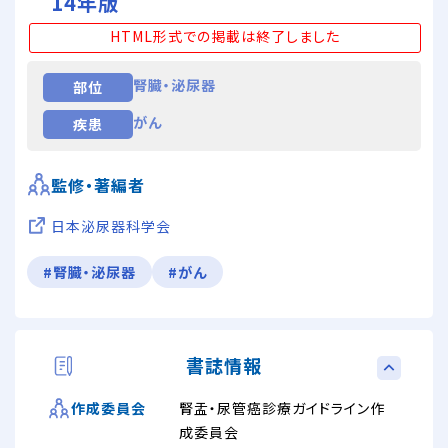
14年版
HTML形式での掲載は終了しました
腎臓・泌尿器
部位
がん
疾患
監修・著編者
日本泌尿器科学会
#腎臓・泌尿器
#がん
書誌情報
腎盂・尿管癌診療ガイドライン作
作成委員会
成委員会