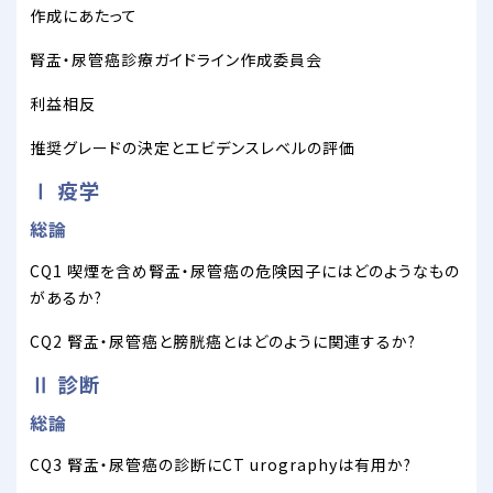
作成にあたって
腎盂・尿管癌診療ガイドライン作成委員会
利益相反
推奨グレードの決定とエビデンスレベルの評価
Ⅰ 疫学
総論
CQ1 喫煙を含め腎盂・尿管癌の危険因子にはどのようなもの
があるか?
CQ2 腎盂・尿管癌と膀胱癌とはどのように関連するか?
Ⅱ 診断
総論
CQ3 腎盂・尿管癌の診断にCT urographyは有用か?