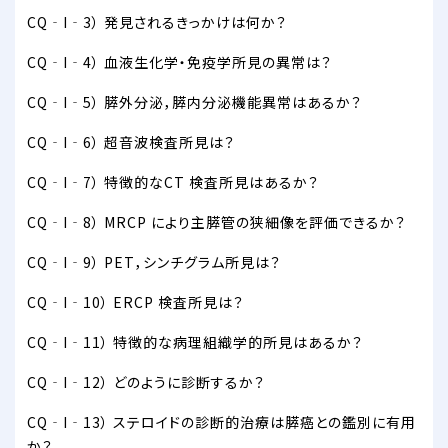
CQ‐I‐3） 発見されるきっかけは何か？
CQ‐I‐4） 血液生化学・免疫学所見の異常は？
CQ‐I‐5） 膵外分泌，膵内分泌機能異常はあるか？
CQ‐I‐6） 超音波検査所見は？
CQ‐I‐7） 特徴的なCT 検査所見はあるか？
CQ‐I‐8） MRCP により主膵管の狭細像を評価できるか？
CQ‐I‐9） PET，シンチグラム所見は？
CQ‐I‐10） ERCP 検査所見は？
CQ‐I‐11） 特徴的な病理組織学的所見はあるか？
CQ‐I‐12） どのように診断するか？
CQ‐I‐13） ステロイドの診断的治療は膵癌との鑑別に有用
か？