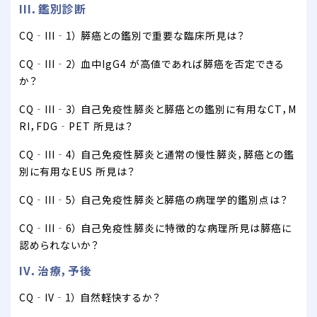
III．鑑別診断
CQ‐III‐1） 膵癌との鑑別で重要な臨床所見は？
CQ‐III‐2） 血中IgG4 が高値であれば膵癌を否定できる
か？
CQ‐III‐3） 自己免疫性膵炎と膵癌との鑑別に有用なCT，M
RI，FDG‐PET 所見は？
CQ‐III‐4） 自己免疫性膵炎と通常の慢性膵炎，膵癌との鑑
別に有用なEUS 所見は？
CQ‐III‐5） 自己免疫性膵炎と膵癌の病理学的鑑別点は？
CQ‐III‐6） 自己免疫性膵炎に特徴的な病理所見は膵癌に
認められないか？
IV．治療，予後
CQ‐IV‐1） 自然軽快するか？