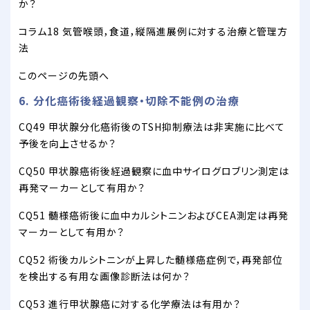
か？
コラム18 気管喉頭，食道，縦隔進展例に対する治療と管理方
法
このページの先頭へ
6. 分化癌術後経過観察・切除不能例の治療
CQ49 甲状腺分化癌術後のTSH抑制療法は非実施に比べて
予後を向上させるか？
CQ50 甲状腺癌術後経過観察に血中サイログロブリン測定は
再発マーカーとして有用か？
CQ51 髄様癌術後に血中カルシトニンおよびCEA測定は再発
マーカーとして有用か？
CQ52 術後カルシトニンが上昇した髄様癌症例で，再発部位
を検出する有用な画像診断法は何か？
CQ53 進行甲状腺癌に対する化学療法は有用か？