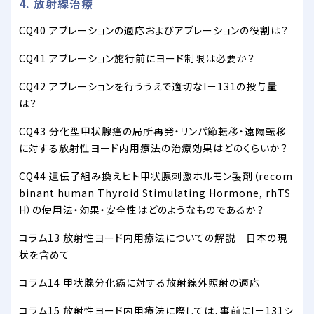
4. 放射線治療
CQ40 アブレーションの適応およびアブレーションの役割は？
CQ41 アブレーション施行前にヨード制限は必要か？
CQ42 アブレーションを行ううえで適切なI－131の投与量
は？
CQ43 分化型甲状腺癌の局所再発・リンパ節転移・遠隔転移
に対する放射性ヨード内用療法の治療効果はどのくらいか？
CQ44 遺伝子組み換えヒト甲状腺刺激ホルモン製剤（recom
binant human Thyroid Stimulating Hormone, rhTS
H）の使用法・効果・安全性はどのようなものであるか？
コラム13 放射性ヨード内用療法についての解説―日本の現
状を含めて
コラム14 甲状腺分化癌に対する放射線外照射の適応
コラム15 放射性ヨード内用療法に際しては，事前にI－131シ