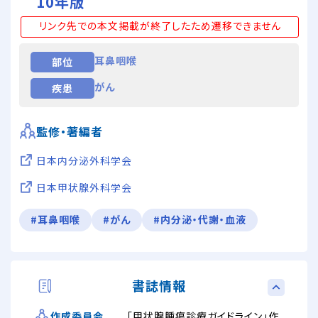
10年版
リンク先での本文掲載が終了したため遷移できません
耳鼻咽喉
部位
がん
疾患
監修・著編者
日本内分泌外科学会
日本甲状腺外科学会
#耳鼻咽喉
#がん
#内分泌・代謝・血液
書誌情報
「甲状腺腫瘍診療ガイドライン」作
作成委員会