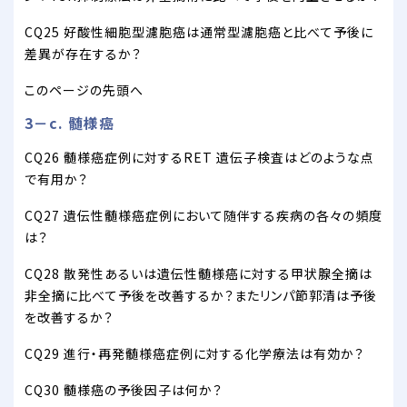
CQ25 好酸性細胞型濾胞癌は通常型濾胞癌と比べて予後に
差異が存在するか？
このページの先頭へ
3－c. 髄様癌
CQ26 髄様癌症例に対するRET 遺伝子検査はどのような点
で有用か？
CQ27 遺伝性髄様癌症例において随伴する疾病の各々の頻度
は？
CQ28 散発性あるいは遺伝性髄様癌に対する甲状腺全摘は
非全摘に比べて予後を改善するか？またリンパ節郭清は予後
を改善するか？
CQ29 進行・再発髄様癌症例に対する化学療法は有効か？
CQ30 髄様癌の予後因子は何か？