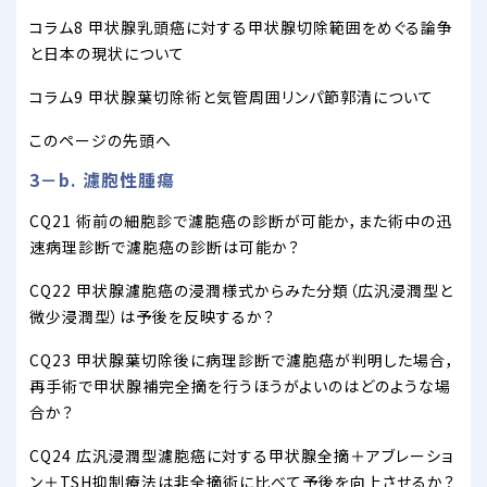
コラム8 甲状腺乳頭癌に対する甲状腺切除範囲をめぐる論争
と日本の現状について
コラム9 甲状腺葉切除術と気管周囲リンパ節郭清について
このページの先頭へ
3－b. 濾胞性腫瘍
CQ21 術前の細胞診で濾胞癌の診断が可能か，また術中の迅
速病理診断で濾胞癌の診断は可能か？
CQ22 甲状腺濾胞癌の浸潤様式からみた分類（広汎浸潤型と
微少浸潤型）は予後を反映するか？
CQ23 甲状腺葉切除後に病理診断で濾胞癌が判明した場合，
再手術で甲状腺補完全摘を行うほうがよいのはどのような場
合か？
CQ24 広汎浸潤型濾胞癌に対する甲状腺全摘＋アブレーショ
ン＋TSH抑制療法は非全摘術に比べて予後を向上させるか？