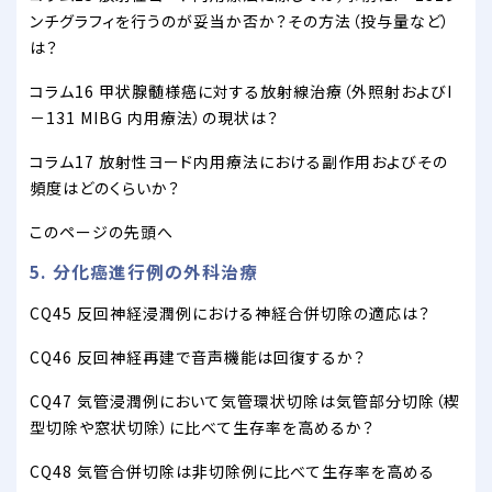
ンチグラフィを行うのが妥当か否か？その方法（投与量など）
は？
コラム16 甲状腺髄様癌に対する放射線治療（外照射およびI
－131 MIBG 内用療法）の現状は？
コラム17 放射性ヨード内用療法における副作用およびその
頻度はどのくらいか？
このページの先頭へ
5. 分化癌進行例の外科治療
CQ45 反回神経浸潤例における神経合併切除の適応は？
CQ46 反回神経再建で音声機能は回復するか？
CQ47 気管浸潤例において気管環状切除は気管部分切除（楔
型切除や窓状切除）に比べて生存率を高めるか？
CQ48 気管合併切除は非切除例に比べて生存率を高める