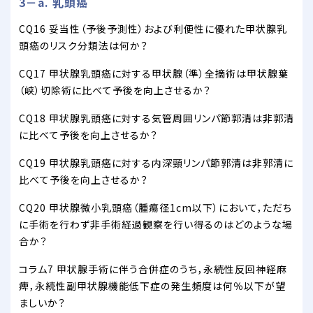
3－a. 乳頭癌
CQ16 妥当性（予後予測性）および利便性に優れた甲状腺乳
頭癌のリスク分類法は何か？
CQ17 甲状腺乳頭癌に対する甲状腺（準）全摘術は甲状腺葉
（峡）切除術に比べて予後を向上させるか？
CQ18 甲状腺乳頭癌に対する気管周囲リンパ節郭清は非郭清
に比べて予後を向上させるか？
CQ19 甲状腺乳頭癌に対する内深頸リンパ節郭清は非郭清に
比べて予後を向上させるか？
CQ20 甲状腺微小乳頭癌（腫瘍径1cm以下）において，ただち
に手術を行わず非手術経過観察を行い得るのはどのような場
合か？
コラム7 甲状腺手術に伴う合併症のうち，永続性反回神経麻
痺，永続性副甲状腺機能低下症の発生頻度は何％以下が望
ましいか？