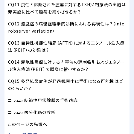
CQ11 良性と診断された腫瘍に対するTSH抑制療法の実施は
非実施に比べて腫瘍を縮小させるか？
CQ12 濾胞癌の病理組織学的診断における再現性は？（inte
robserver variation）
CQ13 自律性機能性結節（AFTN）に対するエタノール注入療
法（PEIT）の効果は？
CQ14 嚢胞性腫瘤に対する内容液の穿刺吸引およびエタノー
ル注入療法（PEIT）で腫瘤は縮小するか？
CQ15 多発結節症例が経過観察中に手術になる可能性はど
のくらいか？
コラム5 結節性甲状腺腫の手術適応
コラム6 未分化癌の診断
このページの先頭へ