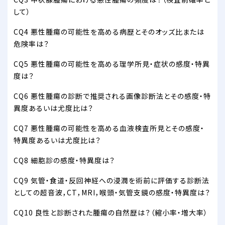
して）
CQ4 悪性腫瘍の可能性を高める病歴とそのオッズ比または
危険率は？
CQ5 悪性腫瘍の可能性を高める理学所見・症状の感度・特異
度は？
CQ6 悪性腫瘍の診断で推奨される画像診断法とその感度・特
異度あるいは尤度比は？
CQ7 悪性腫瘍の可能性を高める血液検査所見とその感度・
特異度あるいは尤度比は？
CQ8 細胞診の感度・特異度は？
CQ9 気管・食道・反回神経への浸潤を術前に評価する診断法
としての超音波，CT，MRI，喉頭・気管支鏡の感度・特異度は？
CQ10 良性と診断された腫瘍の自然歴は？（縮小率・増大率）