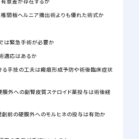
て有意差が存在するか
椎椎間板ヘルニア摘出術よりも優れた術式か
害では緊急手術が必要か
術適応はあるか
おける手技の工夫は瘢痕形成予防や術後臨床症状
の硬膜外への副腎皮質ステロイド薬投与は術後経
閉創前の硬膜外へのモルヒネの投与は有効か