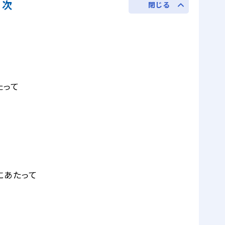
目次
閉じる
たって
にあたって