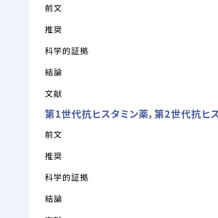
前文
推奨
科学的証拠
結論
文献
第1世代抗ヒスタミン薬，第2世代抗ヒ
前文
推奨
科学的証拠
結論